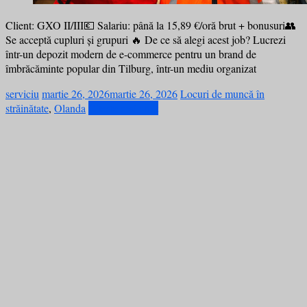
Client: GXO II/III💶 Salariu: până la 15,89 €/oră brut + bonusuri👥
Se acceptă cupluri și grupuri 🔥 De ce să alegi acest job? Lucrezi
într-un depozit modern de e-commerce pentru un brand de
îmbrăcăminte popular din Tilburg, într-un mediu organizat
serviciu
martie 26, 2026
martie 26, 2026
Locuri de muncă în
străinătate
,
Olanda
Citește mai mult