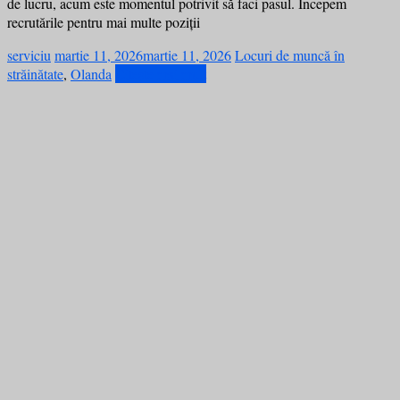
de lucru, acum este momentul potrivit să faci pasul. Începem
recrutările pentru mai multe poziții
serviciu
martie 11, 2026
martie 11, 2026
Locuri de muncă în
străinătate
,
Olanda
Citește mai mult