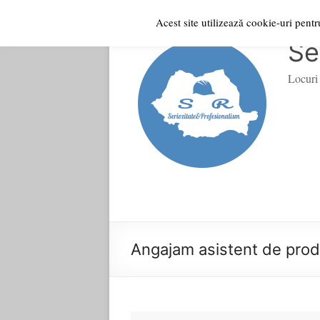
Acest site utilizează cookie-uri pent
Skip
to
Se
content
Locuri 
Angajam asistent de produ