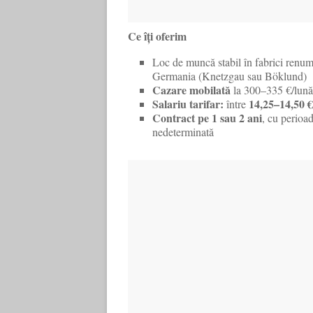
Ce îți oferim
Loc de muncă stabil în fabrici renumi
Germania (Knetzgau sau Böklund)
Cazare mobilată
la 300–335 €/lună
Salariu tarifar:
14,25–14,50 €
între
Contract pe 1 sau 2 ani
, cu perioad
nedeterminată