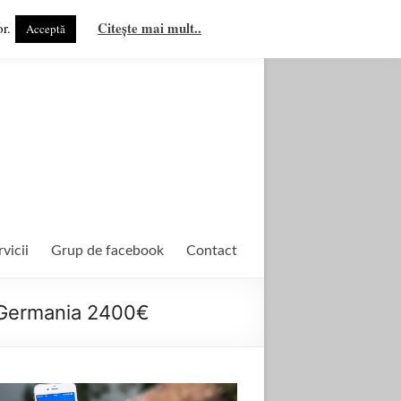
Citește mai mult..
r.
Acceptă
rvicii
Grup de facebook
Contact
e Germania 2400€