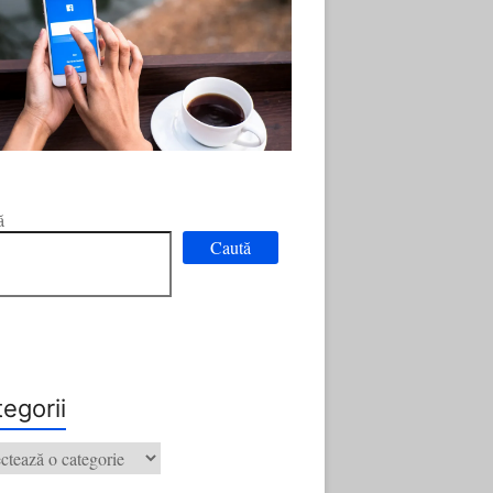
ă
Caută
egorii
orii