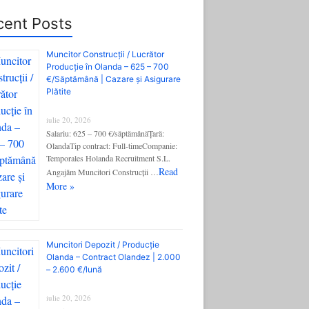
cent Posts
Muncitor Construcții / Lucrător
Producție în Olanda – 625 – 700
€/Săptămână | Cazare și Asigurare
Plătite
iulie 20, 2026
Salariu: 625 – 700 €/săptămânăȚară:
OlandaTip contract: Full-timeCompanie:
Temporales Holanda Recruitment S.L.
Read
Angajăm Muncitori Construcții …
More »
Muncitori Depozit / Producție
Olanda – Contract Olandez | 2.000
– 2.600 €/lună
iulie 20, 2026