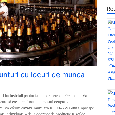
Re
unturi cu locuri de munca
ori industriali
pentru fabrici de bere din Germania.Va
euro si creste in functie de postul ocupat si de
cazare mobilată
are. Va oferim
la 300–335 €/lună, aproape
le individuale – de la operator de producție la șef de