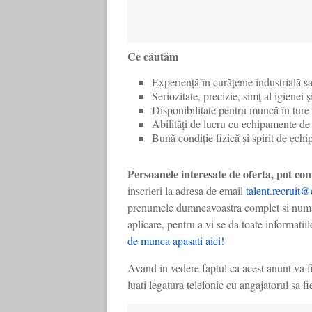
Ce căutăm
Experiență în curățenie industrială s
Seriozitate, precizie, simț al igienei ș
Disponibilitate pentru muncă în ture
Abilități de lucru cu echipamente de 
Bună condiție fizică și spirit de echi
Persoanele interesate de oferta, pot co
inscrieri la adresa de email
talent.recruit
prenumele dumneavoastra complet si numar t
aplicare, pentru a vi se da toate informatii
de munca apasati aici!
Avand in vedere faptul ca acest anunt va f
luati legatura telefonic cu angajatorul sa fi