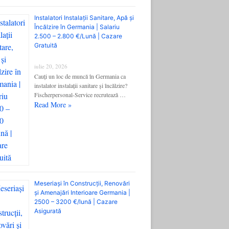
Instalatori Instalații Sanitare, Apă și
Încălzire în Germania | Salariu
2.500 – 2.800 €/Lună | Cazare
Gratuită
iulie 20, 2026
Cauți un loc de muncă în Germania ca
instalator instalații sanitare și încălzire?
Fischerpersonal-Service recrutează …
Read More »
Meseriași în Construcții, Renovări
și Amenajări Interioare Germania |
2500 – 3200 €/lună | Cazare
Asigurată