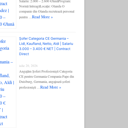
Salariu: 2.000 – 2.600 €/lunăProgram:
Normă întreagăLocație: Olanda O
companie din Olanda recrutează personal
Read More »
pentru …
Șofer Categoria CE Germania –
Lidl, Kaufland, Netto, Aldi | Salariu
3.000 – 3.400 € NET | Contract
Direct
iulie 20, 2026
Angajăm Șoferi Profesioniști Categoria
CE pentru Germania Compania Pape din
Duisburg, Germania, angajează șoferi
Read More »
profesioniști …