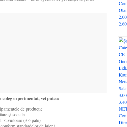
n coleg experimentat, vei putea:
chipamentele de producție
itare și sociale
l, stivuitoare (3-6 pale)
 conform standardelor de igienă