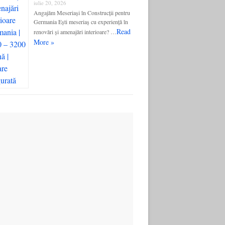
iulie 20, 2026
Angajăm Meseriași în Construcții pentru
Germania Ești meseriaș cu experiență în
Read
renovări și amenajări interioare? …
More »