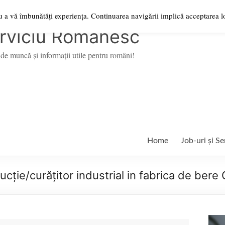
ru a vă îmbunătăți experiența. Continuarea navigării implică acceptarea lo
rviciu Românesc
de muncă şi informații utile pentru români!
Home
Job-uri și Se
cție/curățitor industrial in fabrica de ber