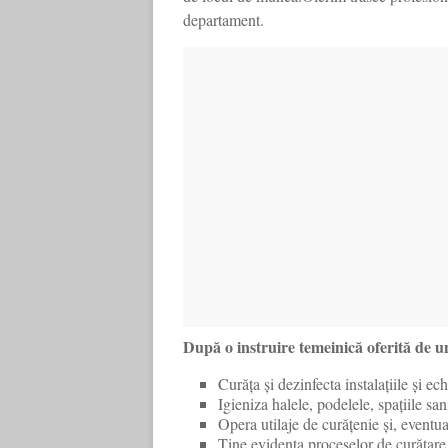
departament.
După o instruire temeinică oferită de u
Curăța și dezinfecta instalațiile și e
Igieniza halele, podelele, spațiile san
Opera utilaje de curățenie și, eventua
Ține evidența proceselor de curățare