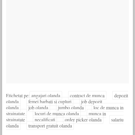
Etichetat pe:
angajari olanda
contract de munca
depozit
olanda
femei barbati si cupluri
job depozit
olanda
job olanda
jumbo olanda
loc de munca in
strainatate
locuri de munca olanda
munca in
strainatate
necalificati
order picker olanda
salariu
olanda
transport gratuit olanda