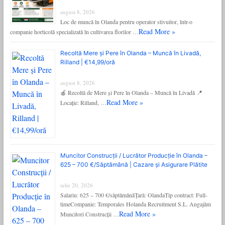
august 8, 2026
Loc de muncă în Olanda pentru operator stivuitor, într-o
Read More »
companie horticolă specializată în cultivarea florilor …
Recoltă Mere și Pere în Olanda – Muncă în Livadă,
Rilland | €14,99/oră
august 8, 2026
🍎 Recoltă de Mere și Pere în Olanda – Muncă în Livadă 📍
Read More »
Locație: Rilland, …
Muncitor Construcții / Lucrător Producție în Olanda –
625 – 700 €/Săptămână | Cazare și Asigurare Plătite
iulie 20, 2026
Salariu: 625 – 700 €/săptămânăȚară: OlandaTip contract: Full-
timeCompanie: Temporales Holanda Recruitment S.L. Angajăm
Read More »
Muncitori Construcții …