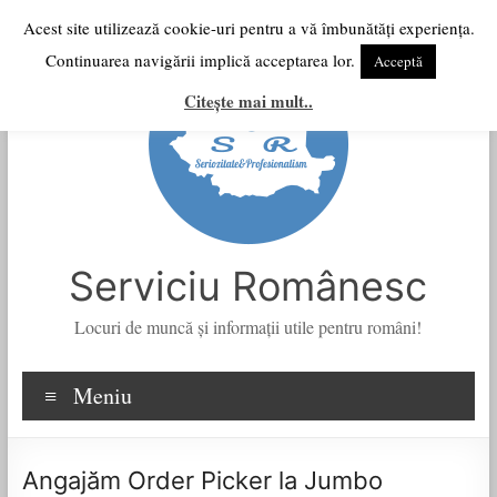
Skip
Acest site utilizează cookie-uri pentru a vă îmbunătăți experiența.
to
Continuarea navigării implică acceptarea lor.
Acceptă
content
Citește mai mult..
Serviciu Românesc
Locuri de muncă şi informații utile pentru români!
Meniu
Angajăm Order Picker la Jumbo