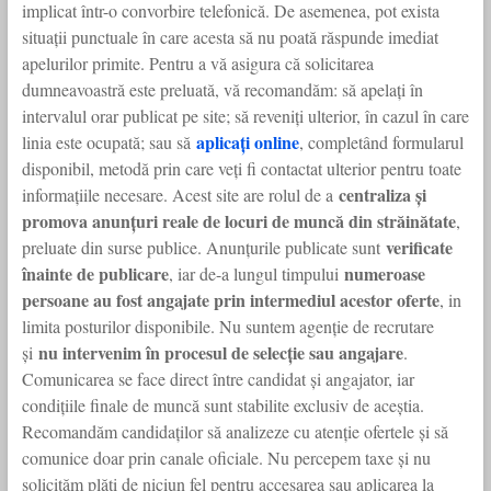
implicat într-o convorbire telefonică. De asemenea, pot exista
situații punctuale în care acesta să nu poată răspunde imediat
apelurilor primite. Pentru a vă asigura că solicitarea
dumneavoastră este preluată, vă recomandăm: să apelați în
intervalul orar publicat pe site; să reveniți ulterior, în cazul în care
aplicați online
linia este ocupată; sau să
, completând formularul
disponibil, metodă prin care veți fi contactat ulterior pentru toate
centraliza și
informațiile necesare. Acest site are rolul de a
promova anunțuri reale de locuri de muncă din străinătate
,
verificate
preluate din surse publice. Anunțurile publicate sunt
înainte de publicare
numeroase
, iar de-a lungul timpului
persoane au fost angajate prin intermediul acestor oferte
, in
limita posturilor disponibile. Nu suntem agenție de recrutare
nu intervenim în procesul de selecție sau angajare
și
.
Comunicarea se face direct între candidat și angajator, iar
condițiile finale de muncă sunt stabilite exclusiv de aceștia.
Recomandăm candidaților să analizeze cu atenție ofertele și să
comunice doar prin canale oficiale. Nu percepem taxe și nu
solicităm plăți de niciun fel pentru accesarea sau aplicarea la