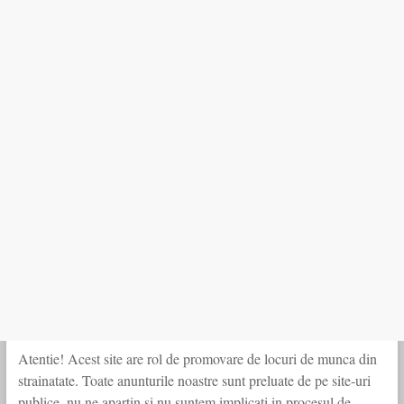
Atentie! Acest site are rol de promovare de locuri de munca din
strainatate. Toate anunturile noastre sunt preluate de pe site-uri
publice, nu ne apartin si nu suntem implicati in procesul de