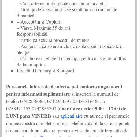
– Cunoasterea limbii poate constitui un avantaj
– Dorința de a evolua și a se stabili într-o comunitate
dinamică.
– Acceptăm și Cupluri!
– Vârsta Maximă: 55 de ani
Responsabilități:
– Participă activ la procesul de munca
– Asigură-te că standardele de calitate sunt respectate cu
atenție.
– Colaborează eficient cu echipa pentru a asigura un flux
de lucru optim.
Locatii: Hamburg si Stuttgard
Persoanele interesate de oferta, pot contacta angajatorul
pentru informatii suplimentare
si inscrieri la numarul de
telefon 0742856066, 0712263597,0743331666 sau
(doar între orele 09:00 – 17:00 de
0758471453,0742855703
LUNI pana VINERI)
sau
aplicati aic
i
cu numele si prenumele
dumneavoastra complet si numar telefon valabil, la care sa puteti
fi contactati dupa aplicare, pentru a vi se da toate informatiile de