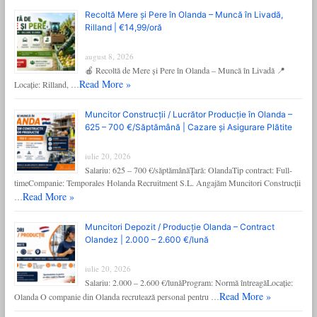
Recoltă Mere și Pere în Olanda – Muncă în Livadă,
Rilland | €14,99/oră
august 8, 2026
🍎 Recoltă de Mere și Pere în Olanda – Muncă în Livadă 📍
Read More »
Locație: Rilland, …
Muncitor Construcții / Lucrător Producție în Olanda –
625 – 700 €/Săptămână | Cazare și Asigurare Plătite
iulie 20, 2026
Salariu: 625 – 700 €/săptămânăȚară: OlandaTip contract: Full-
timeCompanie: Temporales Holanda Recruitment S.L. Angajăm Muncitori Construcții
Read More »
…
Muncitori Depozit / Producție Olanda – Contract
Olandez | 2.000 – 2.600 €/lună
iulie 20, 2026
Salariu: 2.000 – 2.600 €/lunăProgram: Normă întreagăLocație:
Read More »
Olanda O companie din Olanda recrutează personal pentru …