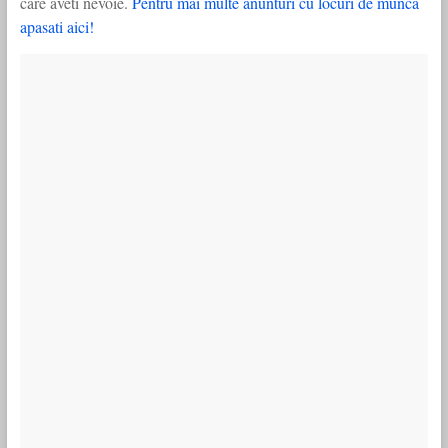
care aveti nevoie.
Pentru mai multe anunturi cu locuri de munca
apasati aici!