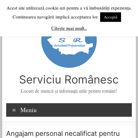
Skip
Acest site utilizează cookie-uri pentru a vă îmbunătăți experiența.
to
Continuarea navigării implică acceptarea lor.
Acceptă
content
Citește mai mult..
Serviciu Românesc
Locuri de muncă şi informații utile pentru români!
Meniu
Angajam personal necalificat pentru