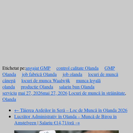
Etichetat pe:
angajat GMP
control calitate Olanda
GMP
Olanda
job fabrică Olanda
job olanda
locuri de muncă
cânepă
locuri de munca Waalwijk
munca legală
olanda
productie Olanda
salariu bun Olanda
serviciu
mai 27, 2026
mai 27, 2026
Locuri de muncă în străinătate
,
Olanda
←
Tăierea Ardeilor în Seră – Loc de Muncă în Olanda 2026
Lucrător Administrativ în Olanda – Muncă de Birou în
Amstelveen | Salariu €14,71/oră
→