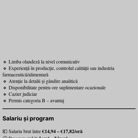
🔹 Limba olandeză la nivel comunicativ
🔹 Experiență în producție, controlul calității sau industria
farmaceutică/alimentară
🔹 Atenție la detalii și gândire analitică
🔹 Disponibilitate pentru ore suplimentare ocazionale
🔹 Cazier judiciar
🔹 Permis categoria B – avantaj
Salariu și program
€14,94 – €17,82/oră
💶 Salariu brut între