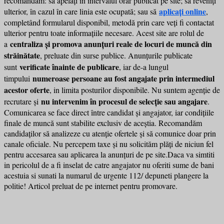
recomandăm: să apelați în intervalul orar publicat pe site; să reveniți
aplicați online
ulterior, în cazul în care linia este ocupată; sau să
,
completând formularul disponibil, metodă prin care veți fi contactat
ulterior pentru toate informațiile necesare. Acest site are rolul de
centraliza și promova anunțuri reale de locuri de muncă din
a
străinătate
, preluate din surse publice. Anunțurile publicate
verificate înainte de publicare
sunt
, iar de-a lungul
numeroase persoane au fost angajate prin intermediul
timpului
acestor oferte
, in limita posturilor disponibile. Nu suntem agenție de
nu intervenim în procesul de selecție sau angajare
recrutare și
.
Comunicarea se face direct între candidat și angajator, iar condițiile
finale de muncă sunt stabilite exclusiv de aceștia. Recomandăm
candidaților să analizeze cu atenție ofertele și să comunice doar prin
canale oficiale. Nu percepem taxe și nu solicităm plăți de niciun fel
pentru accesarea sau aplicarea la anunțuri de pe site.Daca va simtiti
in pericolul de a fi inselat de catre angajator nu oferiti sume de bani
acestuia si sunati la numarul de urgente 112/ depuneti plangere la
politie! Articol preluat de pe internet pentru promovare.