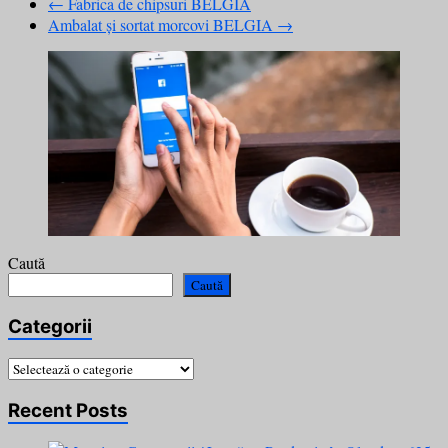
←
Fabrica de chipsuri BELGIA
Ambalat și sortat morcovi BELGIA
→
Caută
Caută
Categorii
Categorii
Recent Posts