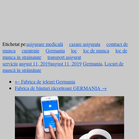
Etichetat pe:
asigurare medicală
cazare asigurata
contract de
munca
curatenie
Germania
loc
loc de munca
loc de
munca in strainatate
transport asigurat
serviciu
august 11, 2019
august 11, 2019
Germania
,
Locuri de
muncă în străinătate
←
Fabrica de jeleuri Germania
Fabrica de băuturi răcoritoare GERMANIA
→