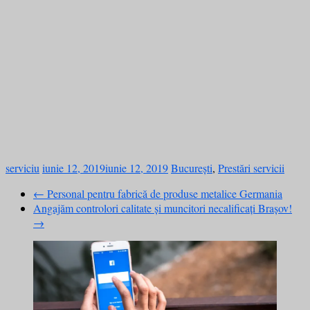
serviciu
iunie 12, 2019
iunie 12, 2019
București
,
Prestări servicii
←
Personal pentru fabrică de produse metalice Germania
Angajăm controlori calitate și muncitori necalificați Brașov!
→