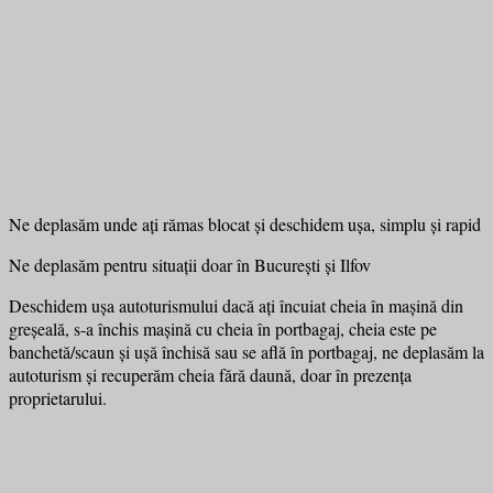
Ne deplasăm unde ați rămas blocat și deschidem ușa, simplu și rapid
Ne deplasăm pentru situații doar în București și Ilfov
Deschidem ușa autoturismului dacă ați încuiat cheia în mașină din
greșeală, s-a închis mașină cu cheia în portbagaj, cheia este pe
banchetă/scaun și ușă închisă sau se află în portbagaj, ne deplasăm la
autoturism și recuperăm cheia fără daună, doar în prezența
proprietarului.