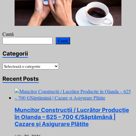
Caută
Caută
Categorii
Categorii
Recent Posts
Muncitor Construcții / Lucrător Producție
în Olanda – 625 – 700 €/Săptămână |
Cazare și Asigurare Plătite