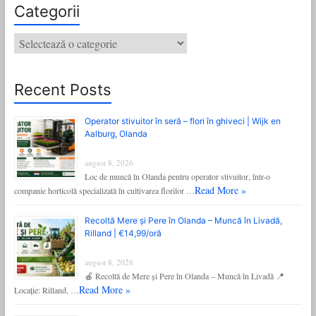
Categorii
Categorii
Recent Posts
Operator stivuitor în seră – flori în ghiveci | Wijk en
Aalburg, Olanda
august 8, 2026
Loc de muncă în Olanda pentru operator stivuitor, într-o
Read More »
companie horticolă specializată în cultivarea florilor …
Recoltă Mere și Pere în Olanda – Muncă în Livadă,
Rilland | €14,99/oră
august 8, 2026
🍎 Recoltă de Mere și Pere în Olanda – Muncă în Livadă 📍
Read More »
Locație: Rilland, …