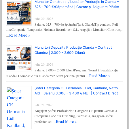
Muncitor Construcții / Lucrător Producție în Olanda –
625 – 700 €/Săptămână | Cazare și Asigurare Plătite
iulie 20, 2026
Salariu: 625 – 700 €/săptămânăȚară: OlandaTip contract: Full-
timeCompanie: Temporales Holanda Recruitment S.L. Angajăm Muncitori Construcții
Read More »
…
Muncitori Depozit / Producție Olanda – Contract
Olandez | 2.000 – 2.600 €/lună
iulie 20, 2026
Salariu: 2.000 – 2.600 €/lunăProgram: Normă întreagăLocație:
Read More »
Olanda O companie din Olanda recrutează personal pentru …
Șofer Categoria CE Germania – Lidl, Kaufland, Netto,
Aldi | Salariu 3.000 – 3.400 € NET | Contract Direct
iulie 20, 2026
Angajăm Șoferi Profesioniști Categoria CE pentru Germania
Compania Pape din Duisburg, Germania, angajează șoferi
Read More »
profesioniști …