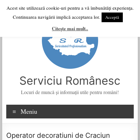
Skip
Acest site utilizează cookie-uri pentru a vă îmbunătăți experiența.
to
Continuarea navigării implică acceptarea lor.
Acceptă
content
Citește mai mult..
Serviciu Românesc
Locuri de muncă şi informații utile pentru români!
Meniu
Operator decoratiuni de Craciun