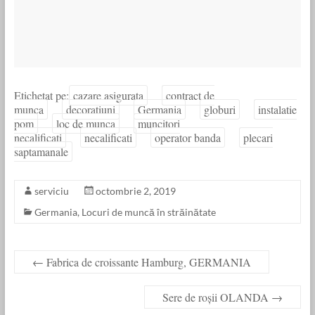
Etichetat pe:
cazare asigurata
contract de
munca
decoratiuni
Germania
globuri
instalatie
pom
loc de munca
muncitori
necalificati
necalificati
operator banda
plecari
saptamanale
serviciu
octombrie 2, 2019
Germania
,
Locuri de muncă în străinătate
←
Fabrica de croissante Hamburg, GERMANIA
Sere de roșii OLANDA
→