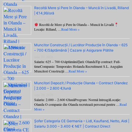
Recoltă Mere și Pere în Olanda – Muncă în Livadă, Rilland
| €14,99/oră
august 8, 2026
Recoltă de Mere și Pere în Olanda – Muncă în Livadă
Locație: Rilland, …
Read More »
Muncitor Construcții / Lucrător Producție în Olanda – 625
– 700 €/Săptămână | Cazare și Asigurare Plătite
iulie 20, 2026
Salariu: 625 – 700 €/săptămânăȚară: OlandaTip contract: Full-
timeCompanie: Temporales Holanda Recruitment S.L. Angajăm
Muncitori Construcții …
Read More »
Muncitori Depozit / Producție Olanda – Contract Olandez
| 2.000 – 2.600 €/lună
iulie 20, 2026
Salariu: 2.000 – 2.600 €/lunăProgram: Normă întreagăLocație:
Olanda O companie din Olanda recrutează personal pentru …
Read
More »
Șofer Categoria CE Germania – Lidl, Kaufland, Netto, Aldi |
Salariu 3.000 – 3.400 € NET | Contract Direct