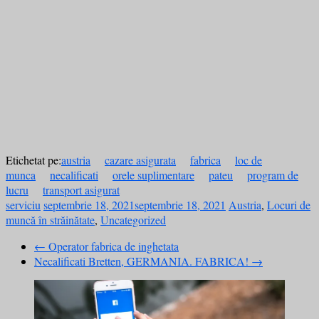
Etichetat pe:
austria
cazare asigurata
fabrica
loc de
munca
necalificati
orele suplimentare
pateu
program de
lucru
transport asigurat
serviciu
septembrie 18, 2021
septembrie 18, 2021
Austria
,
Locuri de
muncă în străinătate
,
Uncategorized
←
Operator fabrica de inghetata
Necalificati Bretten, GERMANIA. FABRICA!
→