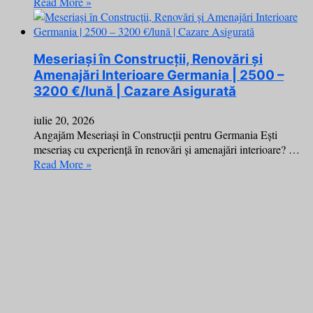
Read More »
Meseriași în Construcții, Renovări și
Amenajări Interioare Germania | 2500 –
3200 €/lună | Cazare Asigurată
iulie 20, 2026
Angajăm Meseriași în Construcții pentru Germania Ești
meseriaș cu experiență în renovări și amenajări interioare? …
Read More »