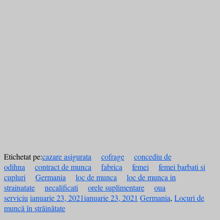
Etichetat pe:
cazare asigurata
cofrage
concediu de
odihna
contract de munca
fabrica
femei
femei barbati si
cupluri
Germania
loc de munca
loc de munca in
strainatate
necalificati
orele suplimentare
oua
serviciu
ianuarie 23, 2021
ianuarie 23, 2021
Germania
,
Locuri de
muncă în străinătate