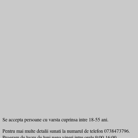
Se accepta persoane cu varsta cuprinsa intre 18-55 ani.
Pentru mai multe detalii sunati la numarul de telefon 0738473796.
Program de lucru de luni pana vineri intre orele 9:00-16:00.