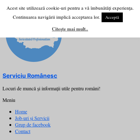
Skip
Acest site utilizează cookie-uri pentru a vă îmbunătăți experiența.
to
Continuarea navigării implică acceptarea lor.
Acceptă
content
Citește mai mult..
Serviciu Românesc
Locuri de muncă şi informații utile pentru români!
Meniu
Home
Job-uri și Servicii
Grup de facebook
Contact