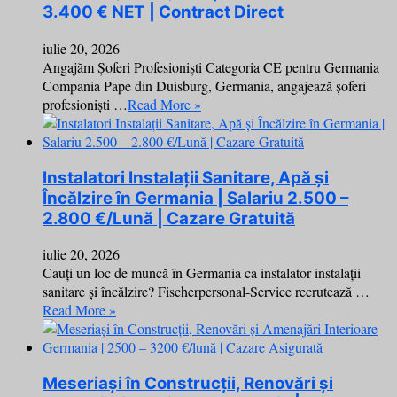
3.400 € NET | Contract Direct
iulie 20, 2026
Angajăm Șoferi Profesioniști Categoria CE pentru Germania
Compania Pape din Duisburg, Germania, angajează șoferi
profesioniști …
Read More »
Instalatori Instalații Sanitare, Apă și
Încălzire în Germania | Salariu 2.500 –
2.800 €/Lună | Cazare Gratuită
iulie 20, 2026
Cauți un loc de muncă în Germania ca instalator instalații
sanitare și încălzire? Fischerpersonal-Service recrutează …
Read More »
Meseriași în Construcții, Renovări și