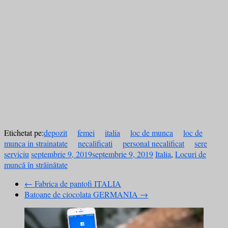
Etichetat pe:
depozit
femei
italia
loc de munca
loc de
munca in strainatate
necalificati
personal necalificat
sere
serviciu
septembrie 9, 2019
septembrie 9, 2019
Italia
,
Locuri de
muncă în străinătate
←
Fabrica de pantofi ITALIA
Batoane de ciocolata GERMANIA
→