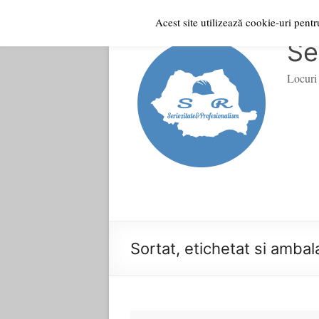
Acest site utilizează cookie-uri pent
Skip
to
Se
content
Locuri 
Sortat, etichetat si ambal