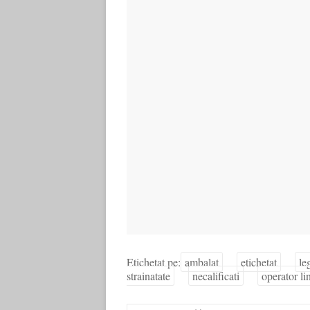
Etichetat pe:
ambalat
etichetat
le
strainatate
necalificati
operator li