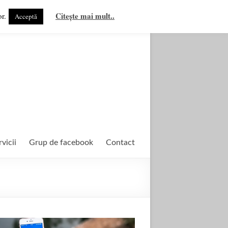
Citește mai mult..
r.
Acceptă
rvicii
Grup de facebook
Contact