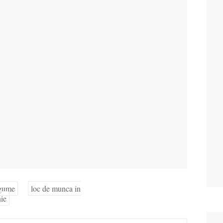
gume
loc de munca in
nie