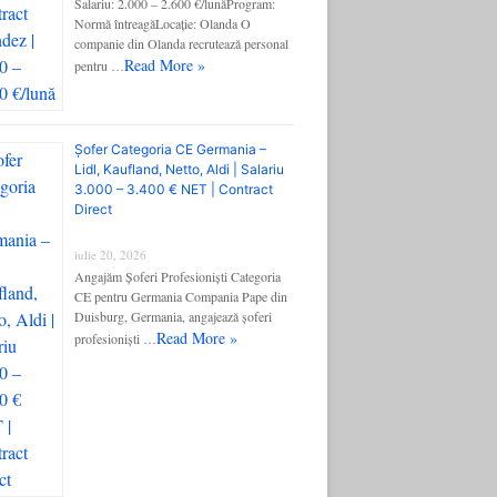
Salariu: 2.000 – 2.600 €/lunăProgram:
Normă întreagăLocație: Olanda O
companie din Olanda recrutează personal
Read More »
pentru …
Șofer Categoria CE Germania –
Lidl, Kaufland, Netto, Aldi | Salariu
3.000 – 3.400 € NET | Contract
Direct
iulie 20, 2026
Angajăm Șoferi Profesioniști Categoria
CE pentru Germania Compania Pape din
Duisburg, Germania, angajează șoferi
Read More »
profesioniști …