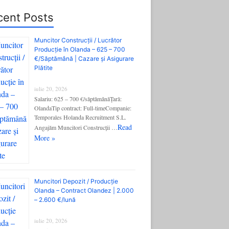
cent Posts
Muncitor Construcții / Lucrător
Producție în Olanda – 625 – 700
€/Săptămână | Cazare și Asigurare
Plătite
iulie 20, 2026
Salariu: 625 – 700 €/săptămânăȚară:
OlandaTip contract: Full-timeCompanie:
Temporales Holanda Recruitment S.L.
Read
Angajăm Muncitori Construcții …
More »
Muncitori Depozit / Producție
Olanda – Contract Olandez | 2.000
– 2.600 €/lună
iulie 20, 2026