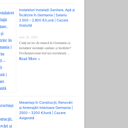
Instalatori Instalații Sanitare, Apă și
Încălzire în Germania | Salariu
2.500 – 2.800 €/Lună | Cazare
Gratuită
iulie 20, 2026
Cauți un loc de muncă în Germania ca
instalator instalații sanitare și încălzire?
Fischerpersonal-Service recrutează …
Read More »
Meseriași în Construcții, Renovări
și Amenajări Interioare Germania |
2500 – 3200 €/lună | Cazare
Asigurată