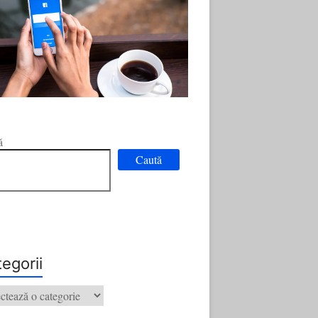
ă
Caută
egorii
orii