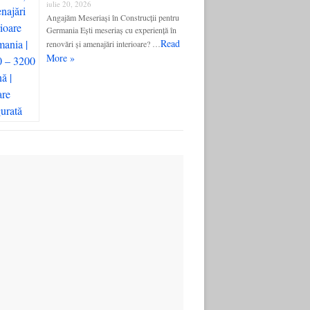
iulie 20, 2026
Angajăm Meseriași în Construcții pentru
Germania Ești meseriaș cu experiență în
Read
renovări și amenajări interioare? …
More »