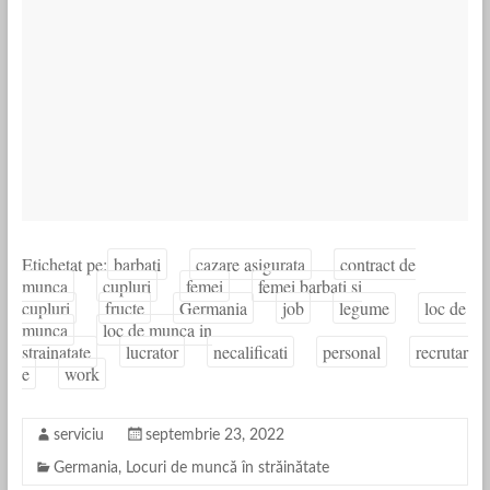
Etichetat pe:
barbati
cazare asigurata
contract de
munca
cupluri
femei
femei barbati si
cupluri
fructe
Germania
job
legume
loc de
munca
loc de munca in
strainatate
lucrator
necalificati
personal
recrutar
e
work
serviciu
septembrie 23, 2022
Germania
,
Locuri de muncă în străinătate