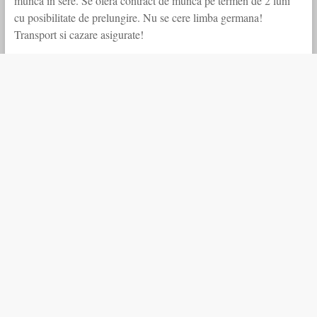
munca in sere. Se ofera contract de munca pe termen de 2 luni
cu posibilitate de prelungire. Nu se cere limba germana!
Transport si cazare asigurate!