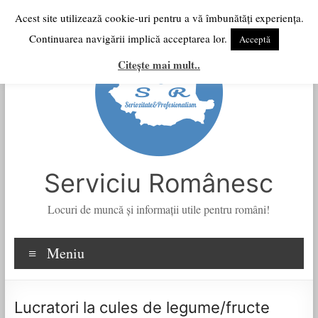
Skip
Acest site utilizează cookie-uri pentru a vă îmbunătăți experiența.
to
Continuarea navigării implică acceptarea lor.
Acceptă
content
Citește mai mult..
Serviciu Românesc
Locuri de muncă şi informații utile pentru români!
Meniu
Lucratori la cules de legume/fructe