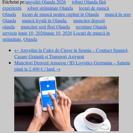
Etichetat pe:
angajări Olanda 2026
joburi Olanda fără
experiență
joburi străinătate Olanda
locuri de muncă
Olanda
locuri de muncă pentru cupluri în Olanda
muncă în sere
Olanda
muncă legală în Olanda.
muncitor depozit
olanda
muncitor seră flori Olanda
recrutare Olanda
serviciu
iunie 10, 2026
iunie 10, 2026
Locuri de muncă în
străinătate
,
Olanda
←
Angajăm la Cules de Cireșe în Spania – Contract Spaniol,
Cazare Gratuită și Transport Asigurat
Muncitori Depozit Amazon / ID Logistics Germania – Salariu
până la 2.400 € / lună
→