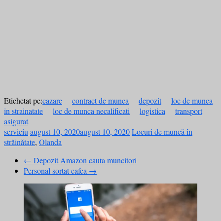
Etichetat pe:
cazare
contract de munca
depozit
loc de munca
in strainatate
loc de munca necalificati
logistica
transport
asigurat
serviciu
august 10, 2020
august 10, 2020
Locuri de muncă în
străinătate
,
Olanda
←
Depozit Amazon cauta muncitori
Personal sortat cafea
→