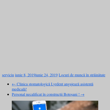
serviciu
iunie 8, 2019
iunie 24, 2019
Locuri de muncă în străinătate
←
Clinica stomatologică Lyrdent angajează asistentă
medicală!
Personal necalificat în construcții Botoșani !
→