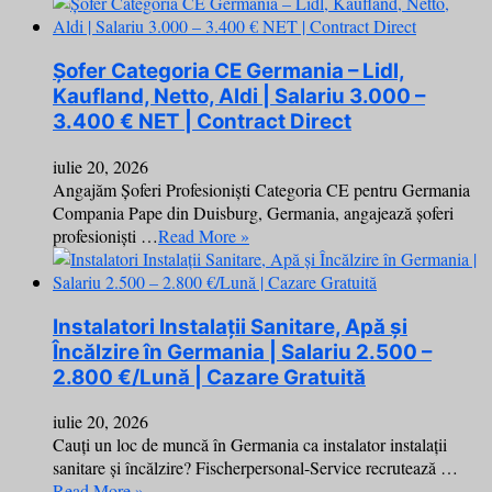
Șofer Categoria CE Germania – Lidl,
Kaufland, Netto, Aldi | Salariu 3.000 –
3.400 € NET | Contract Direct
iulie 20, 2026
Angajăm Șoferi Profesioniști Categoria CE pentru Germania
Compania Pape din Duisburg, Germania, angajează șoferi
profesioniști …
Read More »
Instalatori Instalații Sanitare, Apă și
Încălzire în Germania | Salariu 2.500 –
2.800 €/Lună | Cazare Gratuită
iulie 20, 2026
Cauți un loc de muncă în Germania ca instalator instalații
sanitare și încălzire? Fischerpersonal-Service recrutează …
Read More »