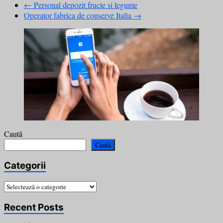
←
Personal depozit fructe si legume
Operator fabrica de conserve Italia
→
Caută
Caută
Categorii
Categorii
Recent Posts