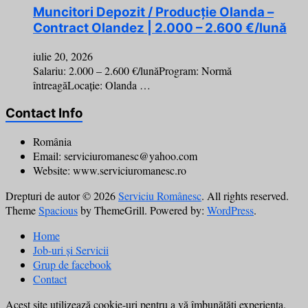
Muncitori Depozit / Producție Olanda –
Contract Olandez | 2.000 – 2.600 €/lună
iulie 20, 2026
Salariu: 2.000 – 2.600 €/lunăProgram: Normă
întreagăLocație: Olanda …
Contact Info
România
Email: serviciuromanesc@yahoo.com
Website: www.serviciuromanesc.ro
Drepturi de autor © 2026
Serviciu Românesc
. All rights reserved.
Theme
Spacious
by ThemeGrill. Powered by:
WordPress
.
Home
Job-uri și Servicii
Grup de facebook
Contact
Acest site utilizează cookie-uri pentru a vă îmbunătăți experiența.