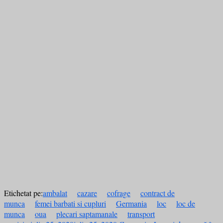
Etichetat pe:
ambalat
cazare
cofrage
contract de
munca
femei barbati si cupluri
Germania
loc
loc de
munca
oua
plecari saptamanale
transport