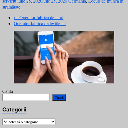
serviciu
iulie 25, 2020
iulie 25, 2020
Germania
,
Locuri de muncă în
străinătate
←
Operator fabrica de iaurt
Operator fabrica de textile
→
Caută
Caută
Categorii
Categorii