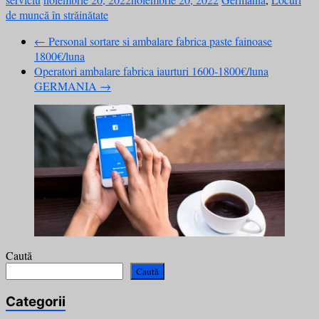
de muncă în străinătate
←
Personal sortare si ambalare fabrica paste fainoase
1800€/luna
Operatori ambalare fabrica iaurturi 1600-1800€/luna
GERMANIA
→
Caută
Caută
Categorii