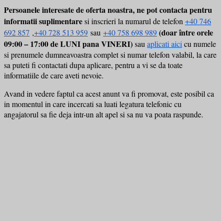
Persoanele interesate de oferta noastra, ne pot contacta pentru
informatii suplimentare
si inscrieri la numarul de telefon
+40 746
(doar între orele
692 857
,
+40 728 513 959
sau
+40 758 698 989
09:00 – 17:00 de LUNI pana VINERI)
sau
aplicati aici
cu numele
si prenumele dumneavoastra complet si numar telefon valabil, la care
sa puteti fi contactati dupa aplicare, pentru a vi se da toate
informatiile de care aveti nevoie.
Avand in vedere faptul ca acest anunt va fi promovat, este posibil ca
in momentul in care incercati sa luati legatura telefonic cu
angajatorul sa fie deja intr-un alt apel si sa nu va poata raspunde.