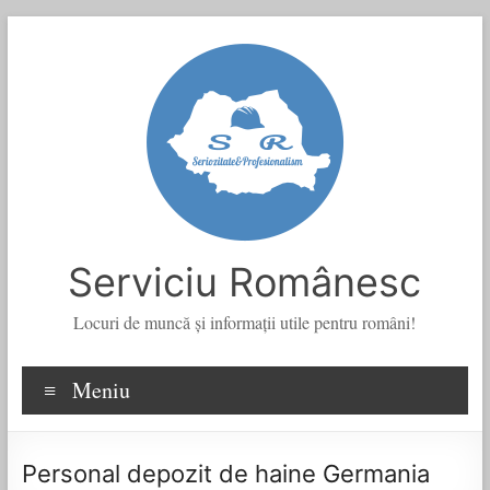
Skip
to
content
Serviciu Românesc
Locuri de muncă şi informații utile pentru români!
Meniu
Personal depozit de haine Germania