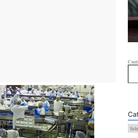
Caut
Cat
Categ