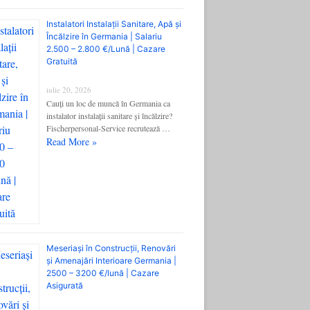
Instalatori Instalații Sanitare, Apă și
Încălzire în Germania | Salariu
2.500 – 2.800 €/Lună | Cazare
Gratuită
iulie 20, 2026
Cauți un loc de muncă în Germania ca
instalator instalații sanitare și încălzire?
Fischerpersonal-Service recrutează …
Read More »
Meseriași în Construcții, Renovări
și Amenajări Interioare Germania |
2500 – 3200 €/lună | Cazare
Asigurată