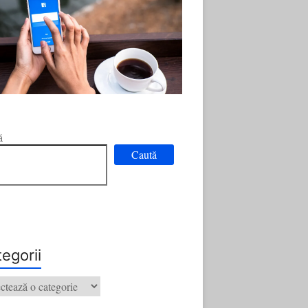
ă
Caută
egorii
orii