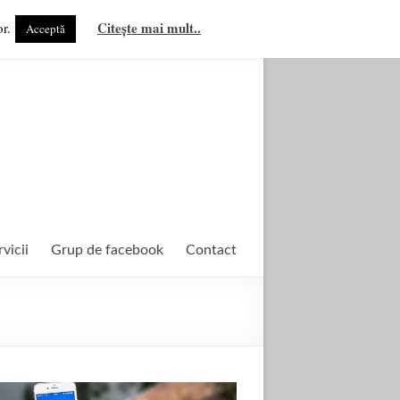
Citește mai mult..
r.
Acceptă
rvicii
Grup de facebook
Contact