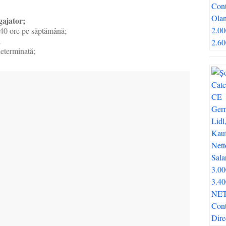
gajator;
/40 ore pe săptămână;
;
eterminată;