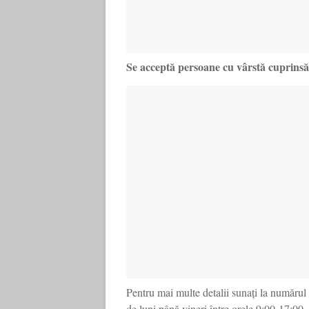
Se acceptă persoane cu vârstă cuprinsă 
Pentru mai multe detalii sunați la numărul
de luni până vineri între orele 9:00-17:00.