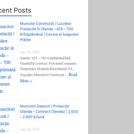
cent Posts
Muncitor Construcții / Lucrător
Producție în Olanda – 625 – 700
€/Săptămână | Cazare și Asigurare
Plătite
iulie 20, 2026
Salariu: 625 – 700 €/săptămânăȚară:
OlandaTip contract: Full-timeCompanie:
Temporales Holanda Recruitment S.L.
Read
Angajăm Muncitori Construcții …
More »
Muncitori Depozit / Producție
Olanda – Contract Olandez | 2.000
– 2.600 €/lună
iulie 20, 2026