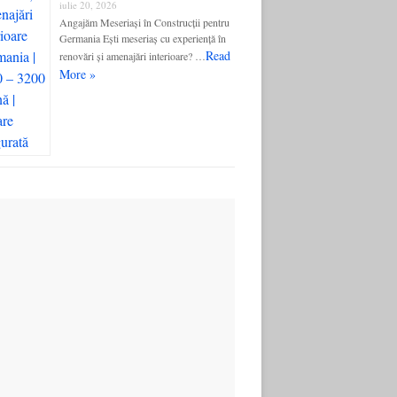
iulie 20, 2026
Angajăm Meseriași în Construcții pentru
Germania Ești meseriaș cu experiență în
Read
renovări și amenajări interioare? …
More »