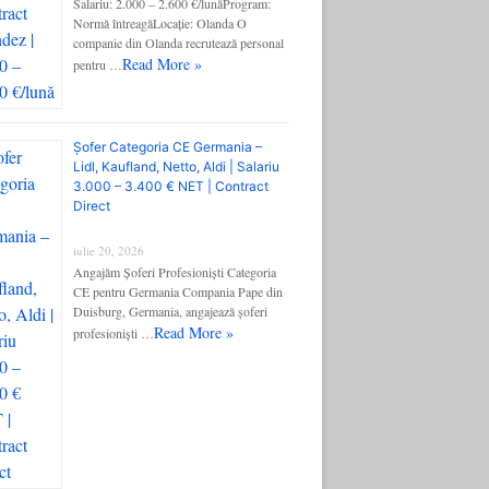
Salariu: 2.000 – 2.600 €/lunăProgram:
Normă întreagăLocație: Olanda O
companie din Olanda recrutează personal
Read More »
pentru …
Șofer Categoria CE Germania –
Lidl, Kaufland, Netto, Aldi | Salariu
3.000 – 3.400 € NET | Contract
Direct
iulie 20, 2026
Angajăm Șoferi Profesioniști Categoria
CE pentru Germania Compania Pape din
Duisburg, Germania, angajează șoferi
Read More »
profesioniști …