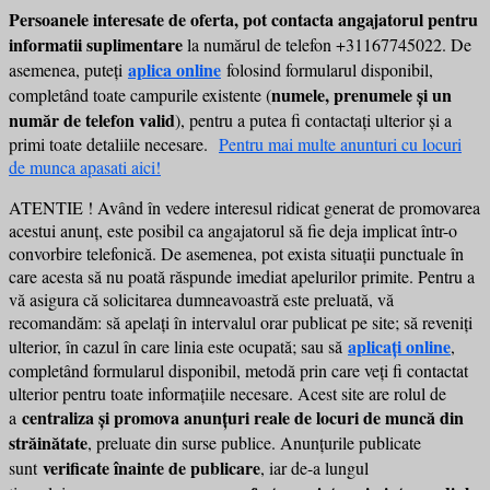
Persoanele interesate de oferta, pot contacta angajatorul pentru
informatii suplimentare
la numărul de telefon +31167745022. De
aplica
online
asemenea, puteți
folosind formularul disponibil,
numele, prenumele și un
completând toate campurile existente (
număr de telefon valid
), pentru a putea fi contactați ulterior și a
primi toate detaliile necesare.
Pentru mai multe anunturi cu locuri
de munca apasati aici!
ATENTIE ! Având în vedere interesul ridicat generat de promovarea
acestui anunț, este posibil ca angajatorul să fie deja implicat într-o
convorbire telefonică. De asemenea, pot exista situații punctuale în
care acesta să nu poată răspunde imediat apelurilor primite. Pentru a
vă asigura că solicitarea dumneavoastră este preluată, vă
recomandăm: să apelați în intervalul orar publicat pe site; să reveniți
aplicați online
ulterior, în cazul în care linia este ocupată; sau să
,
completând formularul disponibil, metodă prin care veți fi contactat
ulterior pentru toate informațiile necesare. Acest site are rolul de
centraliza și promova anunțuri reale de locuri de muncă din
a
străinătate
, preluate din surse publice. Anunțurile publicate
verificate înainte de publicare
sunt
, iar de-a lungul