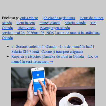
Etichetat pe:
cules vinete
job olanda agricultura
locuri de munca
olanda
lucru in sera
munca olanda
salariu olanda
sere
Olanda
taiere vinete
zevengergen olanda
serviciu
mai 26, 2026
mai 26, 2026
Locuri de muncă în străinătate
,
Olanda
←
Sortarea ardeilor în Olanda – Loc de muncă în hală |
Salariu €14,71/oră | Cazare și transport asigurate
Ruperea și răsucirea plantelor de ardei în Olanda – Loc de
muncă în seră Terneuzen
→