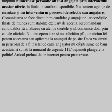
numeroase persoane au fost angajate prin intermediul
timpului
acestor oferte
, in limita posturilor disponibile. Nu suntem agenție de
nu intervenim în procesul de selecție sau angajare
recrutare și
.
Comunicarea se face direct între candidat și angajator, iar condițiile
finale de muncă sunt stabilite exclusiv de aceștia. Recomandăm
candidaților să analizeze cu atenție ofertele și să comunice doar prin
canale oficiale. Nu percepem taxe și nu solicităm plăți de niciun fel
pentru accesarea sau aplicarea la anunțuri de pe site.Daca va simtiti
in pericolul de a fi inselat de catre angajator nu oferiti sume de bani
acestuia si sunati la numarul de urgente 112/ depuneti plangere la
politie! Articol preluat de pe internet pentru promovare.