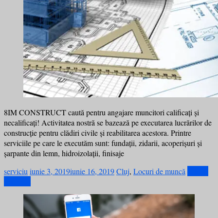
8IM CONSTRUCT caută pentru angajare muncitori calificați și
necalificați! Activitatea nostră se bazează pe executarea lucrărilor de
construcție pentru clădiri civile și reabilitarea acestora. Printre
serviciile pe care le executăm sunt: fundații, zidarii, acoperișuri și
șarpante din lemn, hidroizolații, finisaje
serviciu
iunie 3, 2019
iunie 16, 2019
Cluj
,
Locuri de muncă
Citește
mai mult