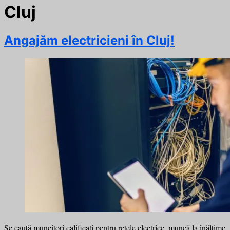
Cluj
Angajăm electricieni în Cluj!
Se caută muncitori calificați pentru rețele electrice, muncă la înălțime