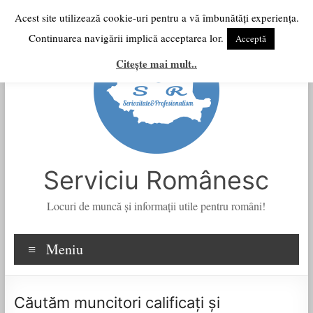
Skip
Acest site utilizează cookie-uri pentru a vă îmbunătăți experiența.
to
Continuarea navigării implică acceptarea lor.
Acceptă
content
Citește mai mult..
Serviciu Românesc
Locuri de muncă şi informații utile pentru români!
Meniu
Căutăm muncitori calificați și