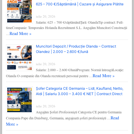
625 – 700 €/Săptămână | Cazare și Asigurare Plătite
iulie 20, 2026
Salariu: 625 – 700 €/săptămânăȚară: OlandaTip contract: Full-
timeCompanie: Temporales Holanda Recruitment S.L. Angajăm Muncitori Construcții
Read More »
…
Muncitori Depozit / Producție Olanda – Contract
Olandez | 2.000 – 2.600 €/lună
iulie 20, 2026
Salariu: 2.000 – 2.600 €/lunăProgram: Normă întreagăLocație:
Read More »
Olanda O companie din Olanda recrutează personal pentru …
Șofer Categoria CE Germania – Lidl, Kaufland, Netto,
Aldi | Salariu 3.000 – 3.400 € NET | Contract Direct
iulie 20, 2026
Angajăm Șoferi Profesioniști Categoria CE pentru Germania
Read
Compania Pape din Duisburg, Germania, angajează șoferi profesioniști …
More »