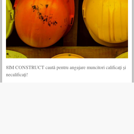
8IM CONSTRUCT caută pentru angajare muncitori calificați și
necalificați!