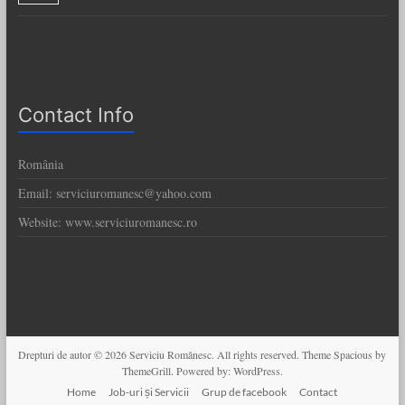
Contact Info
România
Email: serviciuromanesc@yahoo.com
Website: www.serviciuromanesc.ro
Drepturi de autor © 2026
Serviciu Românesc
. All rights reserved. Theme
Spacious
by
ThemeGrill. Powered by:
WordPress
.
Home
Job-uri și Servicii
Grup de facebook
Contact