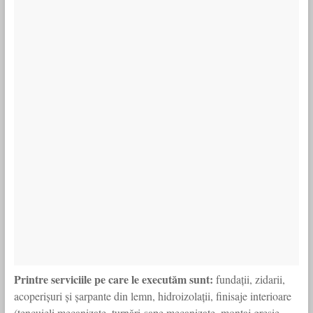
Printre serviciile pe care le executăm sunt:
fundații, zidarii,
acoperișuri și șarpante din lemn, hidroizolații, finisaje interioare
(tencuieli mecanizate, turnări-șape mecanizate, montaj gresie-